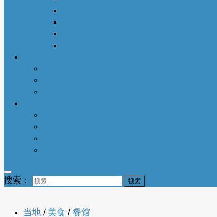
亚城花驿
Nancy 生活馆
王少山医生
北美华人摄影协会
同城资讯
华商黄页
新增商家
亚城商家汇总
关于我们
联系我们
商务合作
使用说明
注册-登陆
搜索：
当地
/
美食
/
餐馆