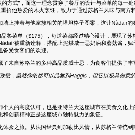
”，意为“自然的方式”，而这一理念贯穿了餐厅的设计与菜单的每一
pie在这里重拾他热爱的木火烹饪，致力于通过苏格兰风味与
墙上挂着与他家族相关的塔坦格子图案，这让Nàdair
的品鉴菜单（$175），每道菜都经过精心设计，展现了
在Nàdair被重新诠释，搭配上泥煤威士忌奶油和蘑菇酱
也备受食客们的欢迎。
藏了来自苏格兰的多种高品质威士忌，为食客们提供了丰
致敬，虽然你依然可以品尝到Haggis，但它以极具创
师个人的高度认可，也是亚特兰大这座城市在美食文化上
化和创新精神正是这座城市独特魅力的象征。
化体验之旅。从法国经典到加勒比风情，从苏格兰传统到