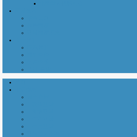
北美华人摄影协会
同城资讯
华商黄页
新增商家
亚城商家汇总
关于我们
联系我们
商务合作
使用说明
注册-登陆
首页
生活指南
城市介绍
1-衣依亚城
2-食遍亚城
3-住在亚城
4-行走亚城
亚特兰大吃喝玩乐