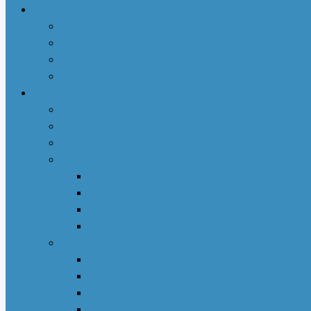
本地快讯
亚城趣闻
人物特写
社区活动
商业动态
专栏文章
亚城人物
吃货笔记
亚特兰大吃喝玩乐
地产专栏
周志明商业地产
菊子说房产
赵妍专栏
大些钱袋
亚城生活
若敏随笔
舒言静语
保险园地
荣伟专栏