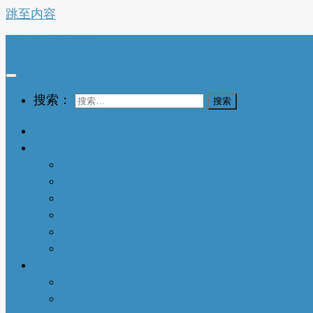
跳至内容
亚特兰大生活网
搜索：
首页
生活指南
城市介绍
1-衣依亚城
2-食遍亚城
3-住在亚城
4-行走亚城
亚特兰大吃喝玩乐
本地快讯
亚城趣闻
人物特写