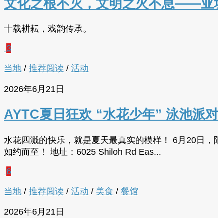
文化之根不灭，文明之火不息——亚
十载耕耘，戏韵传承。
3
当地
/
推荐阅读
/
活动
2026年6月21日
AYTC夏日狂欢 “水花少年” 泳池
水花四溅的快乐，就是夏天最真实的模样！ 6月20日，阳光洒满佐治亚
如约而至！ 地址：6025 Shiloh Rd Eas...
6
当地
/
推荐阅读
/
活动
/
美食
/
餐馆
2026年6月21日