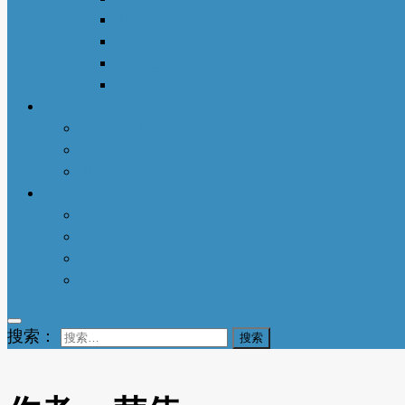
亚城花驿
Nancy 生活馆
王少山医生
北美华人摄影协会
同城资讯
华商黄页
新增商家
亚城商家汇总
关于我们
联系我们
商务合作
使用说明
注册-登陆
搜索：