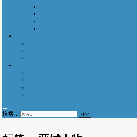
亚城花驿
Nancy 生活馆
王少山医生
北美华人摄影协会
同城资讯
华商黄页
新增商家
亚城商家汇总
关于我们
联系我们
商务合作
使用说明
注册-登陆
搜索：