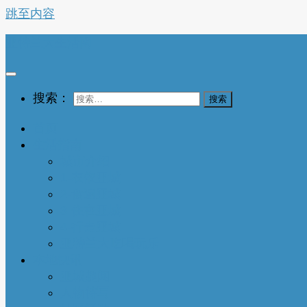
跳至内容
亚特兰大生活网
搜索：
首页
生活指南
城市介绍
1-衣依亚城
2-食遍亚城
3-住在亚城
4-行走亚城
亚特兰大吃喝玩乐
本地快讯
亚城趣闻
人物特写