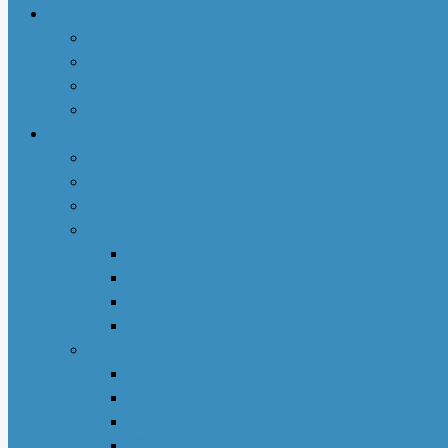
本地快讯
亚城趣闻
人物特写
社区活动
商业动态
专栏文章
亚城人物
吃货笔记
亚特兰大吃喝玩乐
地产专栏
周志明商业地产
菊子说房产
赵妍专栏
大些钱袋
亚城生活
若敏随笔
舒言静语
保险园地
荣伟专栏