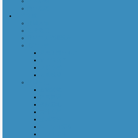
社区活动
商业动态
专栏文章
亚城人物
吃货笔记
亚特兰大吃喝玩乐
地产专栏
周志明商业地产
菊子说房产
赵妍专栏
大些钱袋
亚城生活
若敏随笔
舒言静语
保险园地
荣伟专栏
亚城花驿
Nancy 生活馆
王少山医生