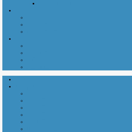
北美华人摄影协会
同城资讯
华商黄页
新增商家
亚城商家汇总
关于我们
联系我们
商务合作
使用说明
注册-登陆
首页
生活指南
城市介绍
1-衣依亚城
2-食遍亚城
3-住在亚城
4-行走亚城
亚特兰大吃喝玩乐