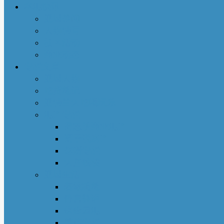
本地快讯
亚城趣闻
人物特写
社区活动
商业动态
专栏文章
亚城人物
吃货笔记
亚特兰大吃喝玩乐
地产专栏
周志明商业地产
菊子说房产
赵妍专栏
大些钱袋
亚城生活
若敏随笔
舒言静语
保险园地
荣伟专栏