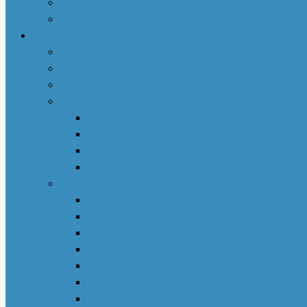
社区活动
商业动态
专栏文章
亚城人物
吃货笔记
亚特兰大吃喝玩乐
地产专栏
周志明商业地产
菊子说房产
赵妍专栏
大些钱袋
亚城生活
若敏随笔
舒言静语
保险园地
荣伟专栏
亚城花驿
Nancy 生活馆
王少山医生