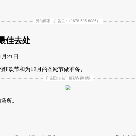
赞助商家（广告位：+1678-685-8086）
最佳去处
11月21日
的狂欢节和为12月的圣诞节做准备。
广告图片推广 精彩内容继续
购物场所。