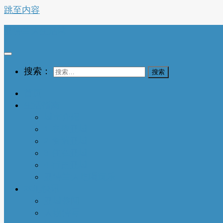
跳至内容
亚特兰大生活网
搜索：
首页
生活指南
城市介绍
1-衣依亚城
2-食遍亚城
3-住在亚城
4-行走亚城
亚特兰大吃喝玩乐
本地快讯
亚城趣闻
人物特写