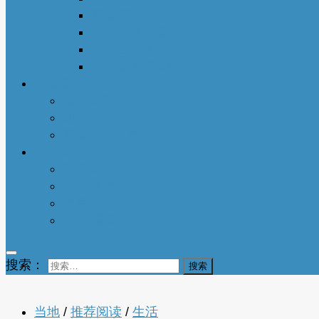
亚城花驿
Nancy 生活馆
王少山医生
北美华人摄影协会
同城资讯
华商黄页
新增商家
亚城商家汇总
关于我们
联系我们
商务合作
使用说明
注册-登陆
搜索：
当地
/
推荐阅读
/
生活