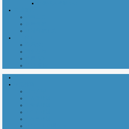
北美华人摄影协会
同城资讯
华商黄页
新增商家
亚城商家汇总
关于我们
联系我们
商务合作
使用说明
注册-登陆
首页
生活指南
城市介绍
1-衣依亚城
2-食遍亚城
3-住在亚城
4-行走亚城
亚特兰大吃喝玩乐