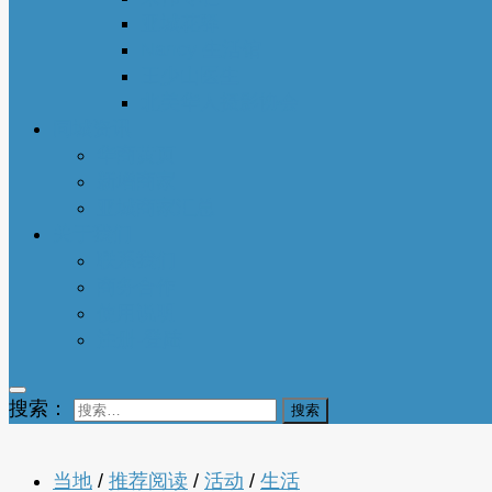
亚城花驿
Nancy 生活馆
王少山医生
北美华人摄影协会
同城资讯
华商黄页
新增商家
亚城商家汇总
关于我们
联系我们
商务合作
使用说明
注册-登陆
搜索：
当地
/
推荐阅读
/
活动
/
生活