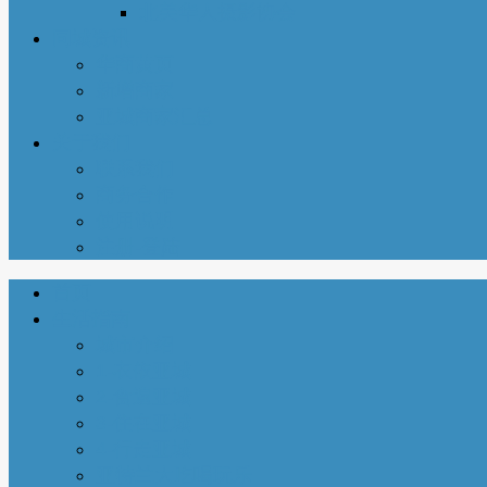
北美华人摄影协会
同城资讯
华商黄页
新增商家
亚城商家汇总
关于我们
联系我们
商务合作
使用说明
注册-登陆
首页
生活指南
城市介绍
1-衣依亚城
2-食遍亚城
3-住在亚城
4-行走亚城
亚特兰大吃喝玩乐