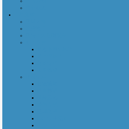
社区活动
商业动态
专栏文章
亚城人物
吃货笔记
亚特兰大吃喝玩乐
地产专栏
周志明商业地产
菊子说房产
赵妍专栏
大些钱袋
亚城生活
若敏随笔
舒言静语
保险园地
荣伟专栏
亚城花驿
Nancy 生活馆
王少山医生