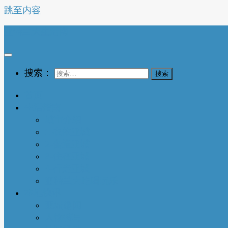
跳至内容
亚特兰大生活网
搜索：
首页
生活指南
城市介绍
1-衣依亚城
2-食遍亚城
3-住在亚城
4-行走亚城
亚特兰大吃喝玩乐
本地快讯
亚城趣闻
人物特写