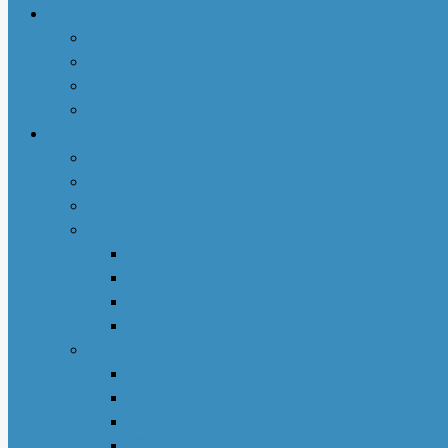
本地快讯
亚城趣闻
人物特写
社区活动
商业动态
专栏文章
亚城人物
吃货笔记
亚特兰大吃喝玩乐
地产专栏
周志明商业地产
菊子说房产
赵妍专栏
大些钱袋
亚城生活
若敏随笔
舒言静语
保险园地
荣伟专栏