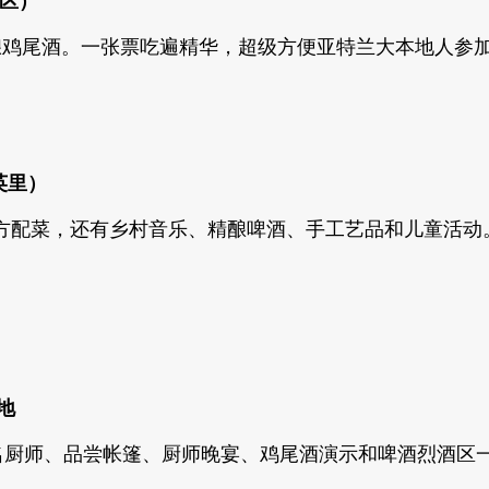
市区）
顶级餐厅和精酿鸡尾酒。一张票吃遍精华，超级方便亚特兰大本地
5英里）
方配菜，还有乡村音乐、精酿啤酒、手工艺品和儿童活动
多地
知名厨师、品尝帐篷、厨师晚宴、鸡尾酒演示和啤酒烈酒区