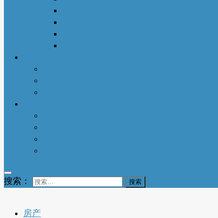
亚城花驿
Nancy 生活馆
王少山医生
北美华人摄影协会
同城资讯
华商黄页
新增商家
亚城商家汇总
关于我们
联系我们
商务合作
使用说明
注册-登陆
搜索：
房产