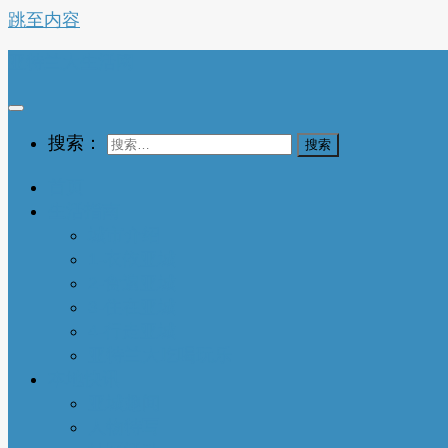
跳至内容
亚特兰大生活网
搜索：
首页
生活指南
城市介绍
1-衣依亚城
2-食遍亚城
3-住在亚城
4-行走亚城
亚特兰大吃喝玩乐
本地快讯
亚城趣闻
人物特写