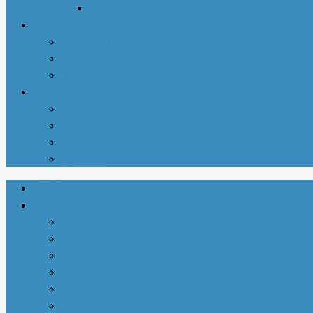
北美华人摄影协会
同城资讯
华商黄页
新增商家
亚城商家汇总
关于我们
联系我们
商务合作
使用说明
注册-登陆
首页
生活指南
城市介绍
1-衣依亚城
2-食遍亚城
3-住在亚城
4-行走亚城
亚特兰大吃喝玩乐