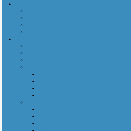
本地快讯
亚城趣闻
人物特写
社区活动
商业动态
专栏文章
亚城人物
吃货笔记
亚特兰大吃喝玩乐
地产专栏
周志明商业地产
菊子说房产
赵妍专栏
大些钱袋
亚城生活
若敏随笔
舒言静语
保险园地
荣伟专栏