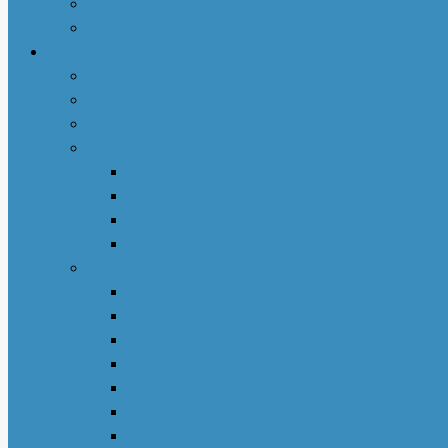
社区活动
商业动态
专栏文章
亚城人物
吃货笔记
亚特兰大吃喝玩乐
地产专栏
周志明商业地产
菊子说房产
赵妍专栏
大些钱袋
亚城生活
若敏随笔
舒言静语
保险园地
荣伟专栏
亚城花驿
Nancy 生活馆
王少山医生