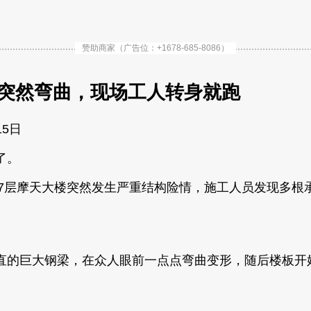
赞助商家（广告位：+1678-685-8086）
梁突然弯曲，现场工人转身就跑
15日
了。
37层摩天大楼突然发生严重结构险情，施工人员发现多
直的巨大钢梁，在众人眼前一点点弯曲变形，随后楼板开