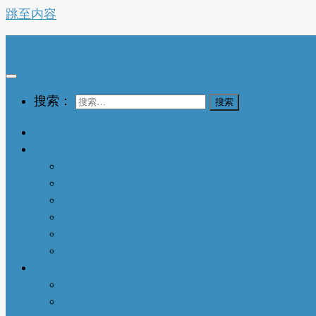
跳至内容
亚特兰大生活网
搜索：
首页
生活指南
城市介绍
1-衣依亚城
2-食遍亚城
3-住在亚城
4-行走亚城
亚特兰大吃喝玩乐
本地快讯
亚城趣闻
人物特写