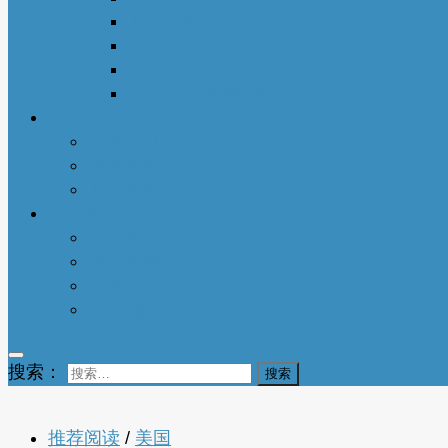
亚城花驿
Nancy 生活馆
王少山医生
北美华人摄影协会
同城资讯
华商黄页
新增商家
亚城商家汇总
关于我们
联系我们
商务合作
使用说明
注册-登陆
搜索：
推荐阅读
/
美国