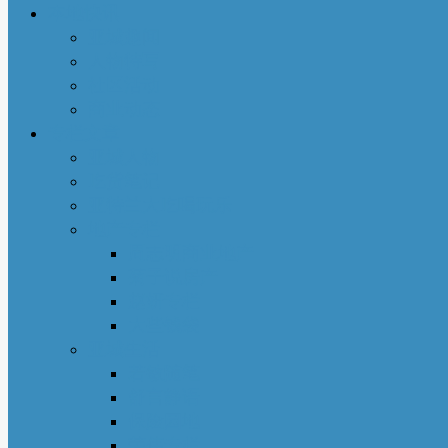
本地快讯
亚城趣闻
人物特写
社区活动
商业动态
专栏文章
亚城人物
吃货笔记
亚特兰大吃喝玩乐
地产专栏
周志明商业地产
菊子说房产
赵妍专栏
大些钱袋
亚城生活
若敏随笔
舒言静语
保险园地
荣伟专栏