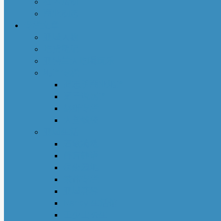
社区活动
商业动态
专栏文章
亚城人物
吃货笔记
亚特兰大吃喝玩乐
地产专栏
周志明商业地产
菊子说房产
赵妍专栏
大些钱袋
亚城生活
若敏随笔
舒言静语
保险园地
荣伟专栏
亚城花驿
Nancy 生活馆
王少山医生