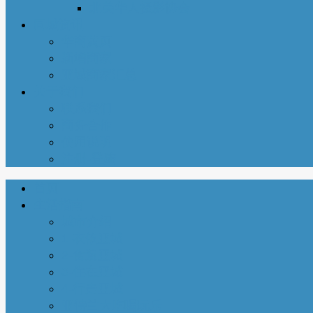
北美华人摄影协会
同城资讯
华商黄页
新增商家
亚城商家汇总
关于我们
联系我们
商务合作
使用说明
注册-登陆
首页
生活指南
城市介绍
1-衣依亚城
2-食遍亚城
3-住在亚城
4-行走亚城
亚特兰大吃喝玩乐