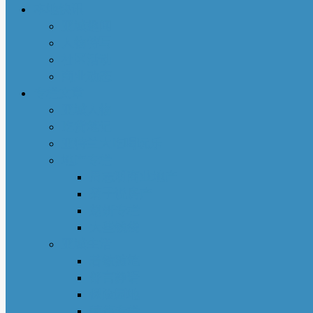
本地快讯
亚城趣闻
人物特写
社区活动
商业动态
专栏文章
亚城人物
吃货笔记
亚特兰大吃喝玩乐
地产专栏
周志明商业地产
菊子说房产
赵妍专栏
大些钱袋
亚城生活
若敏随笔
舒言静语
保险园地
荣伟专栏