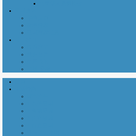
北美华人摄影协会
同城资讯
华商黄页
新增商家
亚城商家汇总
关于我们
联系我们
商务合作
使用说明
注册-登陆
首页
生活指南
城市介绍
1-衣依亚城
2-食遍亚城
3-住在亚城
4-行走亚城
亚特兰大吃喝玩乐