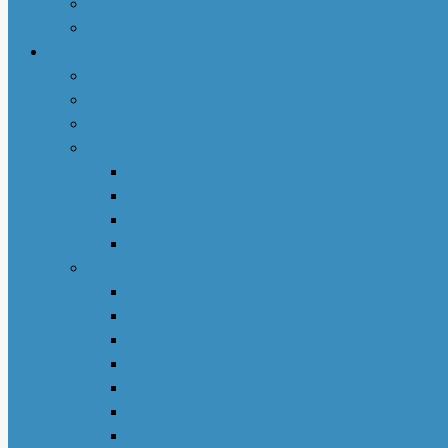
社区活动
商业动态
专栏文章
亚城人物
吃货笔记
亚特兰大吃喝玩乐
地产专栏
周志明商业地产
菊子说房产
赵妍专栏
大些钱袋
亚城生活
若敏随笔
舒言静语
保险园地
荣伟专栏
亚城花驿
Nancy 生活馆
王少山医生