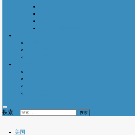
亚城花驿
Nancy 生活馆
王少山医生
北美华人摄影协会
同城资讯
华商黄页
新增商家
亚城商家汇总
关于我们
联系我们
商务合作
使用说明
注册-登陆
搜索：
美国