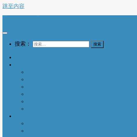
跳至内容
亚特兰大生活网
搜索：
首页
生活指南
城市介绍
1-衣依亚城
2-食遍亚城
3-住在亚城
4-行走亚城
亚特兰大吃喝玩乐
本地快讯
亚城趣闻
人物特写