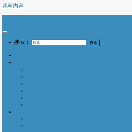
跳至内容
亚特兰大生活网
搜索：
首页
生活指南
城市介绍
1-衣依亚城
2-食遍亚城
3-住在亚城
4-行走亚城
亚特兰大吃喝玩乐
本地快讯
亚城趣闻
人物特写