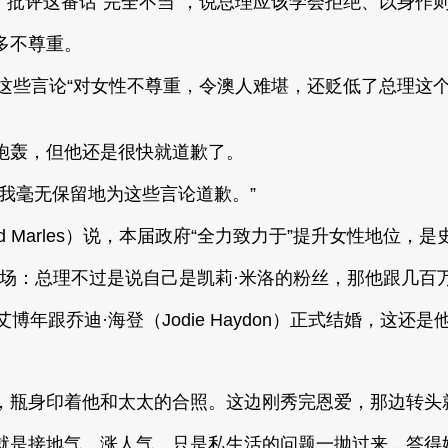
gall）批评这番话“完全不当”，说总理应该学会拒绝、以
多不尊重。
得更狠：这些言论“对女性不尊重，令澳人难堪，还贬低了总理这个
炮轰，但他还是很快就道歉了。
我毫无保留地为这些言论道歉。”
rd Marles）说，本届政府“全力致力于”提升女性地位
k）则打圆场：总理不过是说自己是凯莉·米洛的粉丝，那他跟
年跟乔迪·海登（Jodie Haydon）正式结婚，这还是
，瓶身印着他和太太的合照。这边刚秀完恩爱，那边转头
就是接地气、涨人气。只是私生活的问题一抛过来，答得