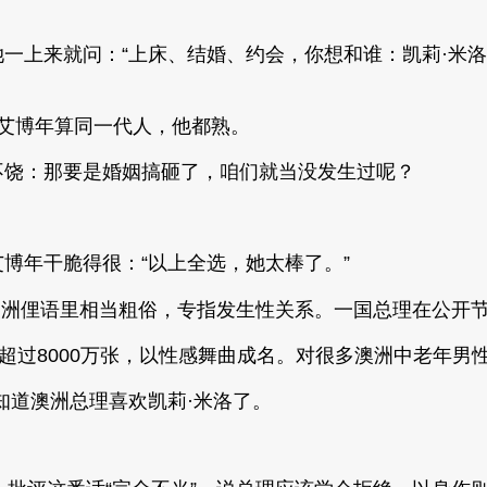
就问：“上床、结婚、约会，你想和谁：凯莉·米洛（Kylie M
的艾博年算同一代人，他都熟。
不饶：那要是婚姻搞砸了，咱们就当没发生过呢？
艾博年干脆得很：“以上全选，她太棒了。”
，在澳洲俚语里相当粗俗，专指发生性关系。一国总理在公
超过8000万张，以性感舞曲成名。对很多澳洲中老年男性
知道澳洲总理喜欢凯莉·米洛了。