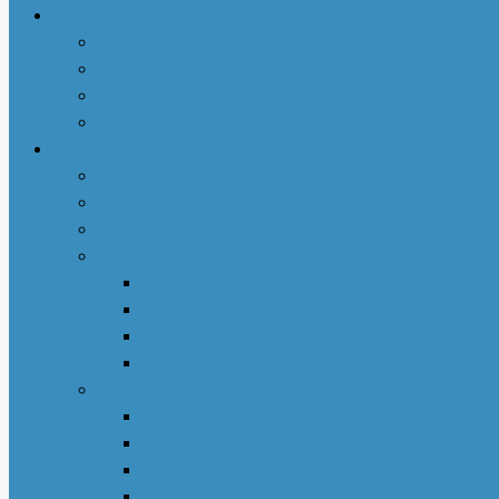
本地快讯
亚城趣闻
人物特写
社区活动
商业动态
专栏文章
亚城人物
吃货笔记
亚特兰大吃喝玩乐
地产专栏
周志明商业地产
菊子说房产
赵妍专栏
大些钱袋
亚城生活
若敏随笔
舒言静语
保险园地
荣伟专栏