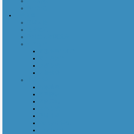
社区活动
商业动态
专栏文章
亚城人物
吃货笔记
亚特兰大吃喝玩乐
地产专栏
周志明商业地产
菊子说房产
赵妍专栏
大些钱袋
亚城生活
若敏随笔
舒言静语
保险园地
荣伟专栏
亚城花驿
Nancy 生活馆
王少山医生