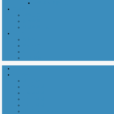
北美华人摄影协会
同城资讯
华商黄页
新增商家
亚城商家汇总
关于我们
联系我们
商务合作
使用说明
注册-登陆
首页
生活指南
城市介绍
1-衣依亚城
2-食遍亚城
3-住在亚城
4-行走亚城
亚特兰大吃喝玩乐