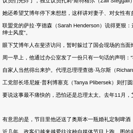
议员们先炸了，独立议员扎莉·斯特格尔（Zali Steg
她还希望艾博年停下来想想，这样讲对妻子、对女性有
联盟党的萨拉·亨德森（Sarah Henderson）说
绅士风度”。
眼下艾博年人在斐济访问，暂时躲过了国会现场的当面
周一早上，他通过办公室发了一份只有一句话的声明：“
自家人当然得出来护。代理总理理查德·马尔斯（Richa
工党部长塔尼娅·普利博塞克（Tanya Pliberse
要说这事最不痛快的，恐怕还是总理太太。去年11月，艾博
有意思的是，节目里他还送了奥斯本一瓶婚礼定制啤酒
近几年，政客们越来越爱往这种自媒体节目上跑，图的