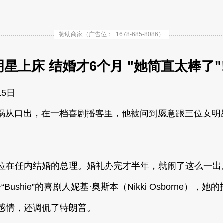
赞助商家（广告位：+1678-685-8086）
星上床 结婚才6个月 "她简直太棒了"
15日
最近可谓是祸从口出，在一档喜剧播客里，他被问到愿意跟三位
一位在任内结婚的总理。婚礼办完才半年，就闹了这么一出
“Bushie”的喜剧人妮基·奥斯本（Nikki Osborne
感情，还调侃了特朗普。