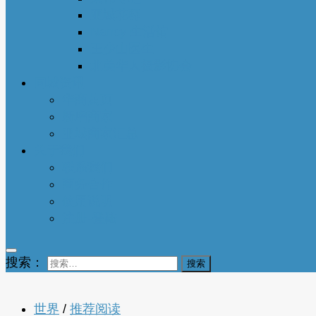
亚城花驿
Nancy 生活馆
王少山医生
北美华人摄影协会
同城资讯
华商黄页
新增商家
亚城商家汇总
关于我们
联系我们
商务合作
使用说明
注册-登陆
搜索：
世界
/
推荐阅读