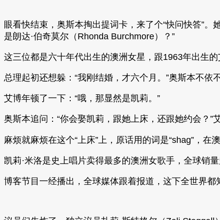
眼看快结束，奥斯本掏出提词卡，来了个“快问快答”。她一上来
是朗达·伯奇莫尔（Rhonda Burchmore）？”
这三位都是六十年代出生的澳洲女星，跟1963年出生
总理起初还想躲：“我刚结婚，才六个月。”奥斯本不依
艾博年顿了一下：“哦，那显然是凯莉。”
奥斯本追问：“你会娶凯莉，跟她上床，还跟她约会？”
麻烦就麻烦在这个“上床”上，原话用的词是“shag”
凯莉·米洛是史上唱片卖得最多的澳洲女歌手，全球销量
博客节目一经播出，全球媒体跟着报道，这下全世界都