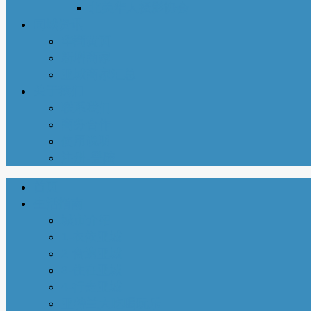
北美华人摄影协会
同城资讯
华商黄页
新增商家
亚城商家汇总
关于我们
联系我们
商务合作
使用说明
注册-登陆
首页
生活指南
城市介绍
1-衣依亚城
2-食遍亚城
3-住在亚城
4-行走亚城
亚特兰大吃喝玩乐