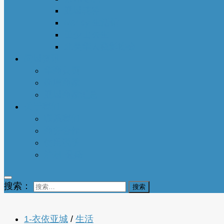
亚城花驿
Nancy 生活馆
王少山医生
北美华人摄影协会
同城资讯
华商黄页
新增商家
亚城商家汇总
关于我们
联系我们
商务合作
使用说明
注册-登陆
搜索：
1-衣依亚城
/
生活