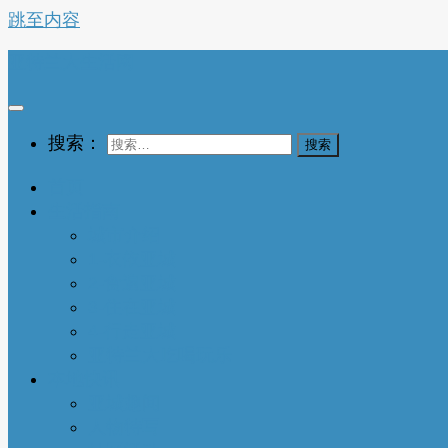
跳至内容
亚特兰大生活网
搜索：
首页
生活指南
城市介绍
1-衣依亚城
2-食遍亚城
3-住在亚城
4-行走亚城
亚特兰大吃喝玩乐
本地快讯
亚城趣闻
人物特写