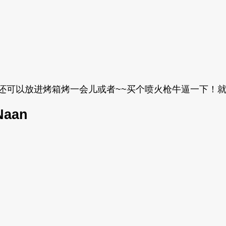
能吃了，还可以放进烤箱烤一会儿或者~~买个喷火枪牛逼一
Naan