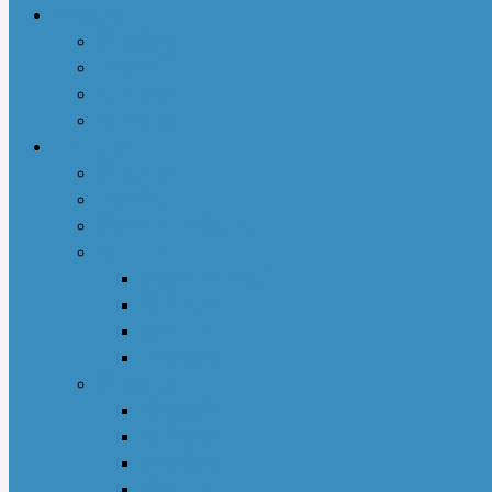
本地快讯
亚城趣闻
人物特写
社区活动
商业动态
专栏文章
亚城人物
吃货笔记
亚特兰大吃喝玩乐
地产专栏
周志明商业地产
菊子说房产
赵妍专栏
大些钱袋
亚城生活
若敏随笔
舒言静语
保险园地
荣伟专栏