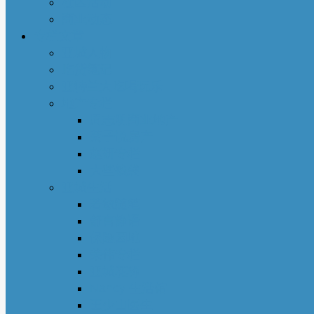
社区活动
商业动态
专栏文章
亚城人物
吃货笔记
亚特兰大吃喝玩乐
地产专栏
周志明商业地产
菊子说房产
赵妍专栏
大些钱袋
亚城生活
若敏随笔
舒言静语
保险园地
荣伟专栏
亚城花驿
Nancy 生活馆
王少山医生