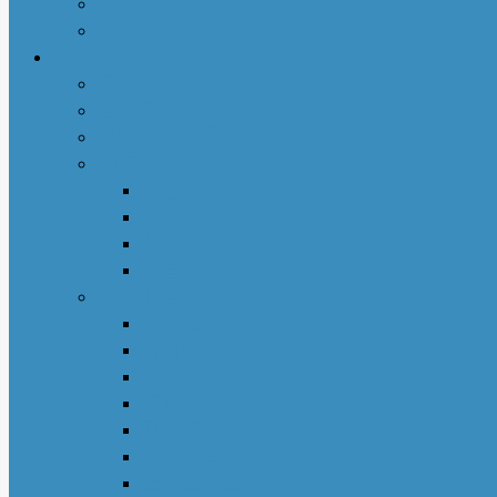
社区活动
商业动态
专栏文章
亚城人物
吃货笔记
亚特兰大吃喝玩乐
地产专栏
周志明商业地产
菊子说房产
赵妍专栏
大些钱袋
亚城生活
若敏随笔
舒言静语
保险园地
荣伟专栏
亚城花驿
Nancy 生活馆
王少山医生