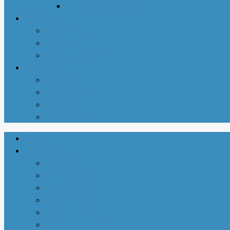
北美华人摄影协会
同城资讯
华商黄页
新增商家
亚城商家汇总
关于我们
联系我们
商务合作
使用说明
注册-登陆
首页
生活指南
城市介绍
1-衣依亚城
2-食遍亚城
3-住在亚城
4-行走亚城
亚特兰大吃喝玩乐