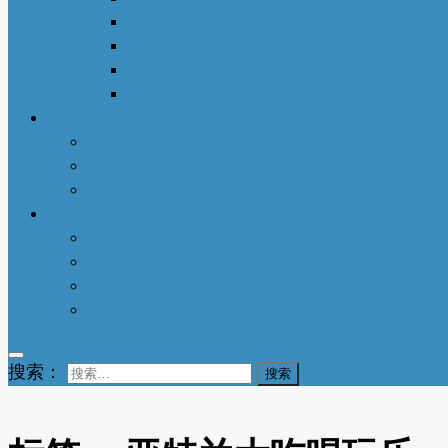
亚城花驿
Nancy 生活馆
王少山医生
北美华人摄影协会
同城资讯
华商黄页
新增商家
亚城商家汇总
关于我们
联系我们
商务合作
使用说明
注册-登陆
搜索：