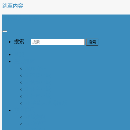
跳至内容
亚特兰大生活网
搜索：
首页
生活指南
城市介绍
1-衣依亚城
2-食遍亚城
3-住在亚城
4-行走亚城
亚特兰大吃喝玩乐
本地快讯
亚城趣闻
人物特写