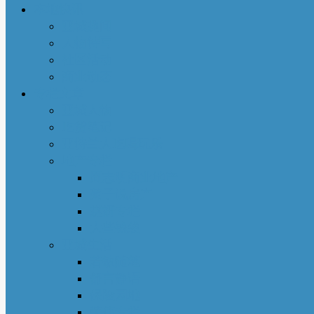
本地快讯
亚城趣闻
人物特写
社区活动
商业动态
专栏文章
亚城人物
吃货笔记
亚特兰大吃喝玩乐
地产专栏
周志明商业地产
菊子说房产
赵妍专栏
大些钱袋
亚城生活
若敏随笔
舒言静语
保险园地
荣伟专栏