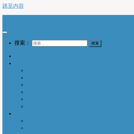
跳至内容
亚特兰大生活网
搜索：
首页
生活指南
城市介绍
1-衣依亚城
2-食遍亚城
3-住在亚城
4-行走亚城
亚特兰大吃喝玩乐
本地快讯
亚城趣闻
人物特写