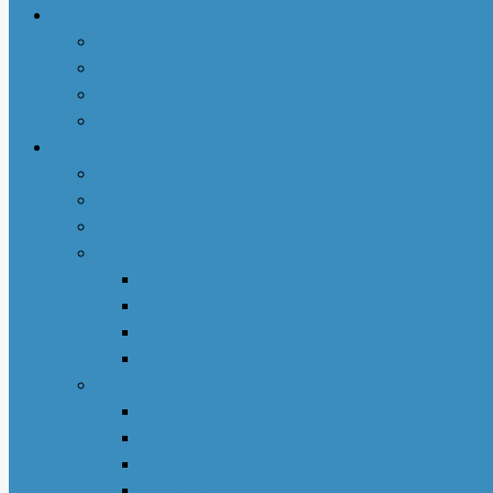
本地快讯
亚城趣闻
人物特写
社区活动
商业动态
专栏文章
亚城人物
吃货笔记
亚特兰大吃喝玩乐
地产专栏
周志明商业地产
菊子说房产
赵妍专栏
大些钱袋
亚城生活
若敏随笔
舒言静语
保险园地
荣伟专栏