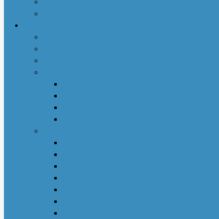
社区活动
商业动态
专栏文章
亚城人物
吃货笔记
亚特兰大吃喝玩乐
地产专栏
周志明商业地产
菊子说房产
赵妍专栏
大些钱袋
亚城生活
若敏随笔
舒言静语
保险园地
荣伟专栏
亚城花驿
Nancy 生活馆
王少山医生