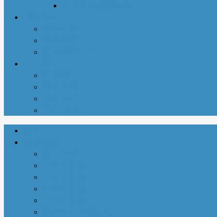
北美华人摄影协会
同城资讯
华商黄页
新增商家
亚城商家汇总
关于我们
联系我们
商务合作
使用说明
注册-登陆
首页
生活指南
城市介绍
1-衣依亚城
2-食遍亚城
3-住在亚城
4-行走亚城
亚特兰大吃喝玩乐