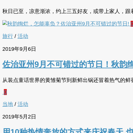
秋日已至，凉意渐浓，约上三五好友，或带上家人，跟
旅行
/
活动
2019年9月6日
佐治亚州9月不可错过的节日！秋韵
从装点童话世界的黄雏菊节到新鲜出锅还冒着热气的鲜
0
当地
/
活动
2019年5月2日
用10种热情奔放的方式来庆祝春天 