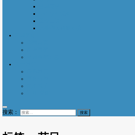
亚城花驿
Nancy 生活馆
王少山医生
北美华人摄影协会
同城资讯
华商黄页
新增商家
亚城商家汇总
关于我们
联系我们
商务合作
使用说明
注册-登陆
搜索：