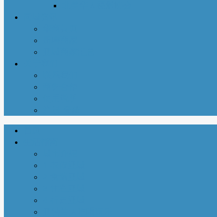
北美华人摄影协会
同城资讯
华商黄页
新增商家
亚城商家汇总
关于我们
联系我们
商务合作
使用说明
注册-登陆
首页
生活指南
城市介绍
1-衣依亚城
2-食遍亚城
3-住在亚城
4-行走亚城
亚特兰大吃喝玩乐