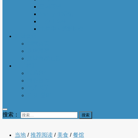
亚城花驿
Nancy 生活馆
王少山医生
北美华人摄影协会
同城资讯
华商黄页
新增商家
亚城商家汇总
关于我们
联系我们
商务合作
使用说明
注册-登陆
搜索：
当地
/
推荐阅读
/
美食
/
餐馆