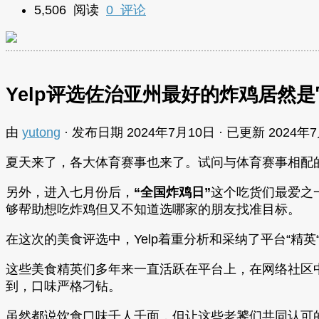
5,506 阅读
0 评论
Yelp评选佐治亚州最好的炸鸡居然
由
yutong
· 发布日期
2024年7月10日
· 已更新
2024年
夏天来了，各大体育赛事也来了。试问与体育赛事相配
另外，进入七月份后，
“全国炸鸡日”
这个吃货们最爱之
够帮助想吃炸鸡但又不知道选哪家的朋友找准目标。
在这次的美食评选中，Yelp着重分析和采纳了平台“精英
这些美食精英们多年来一直活跃在平台上，在网络社区
到，口味严格刁钻。
虽然都说饮食口味千人千面，但让这些老饕们共同认可