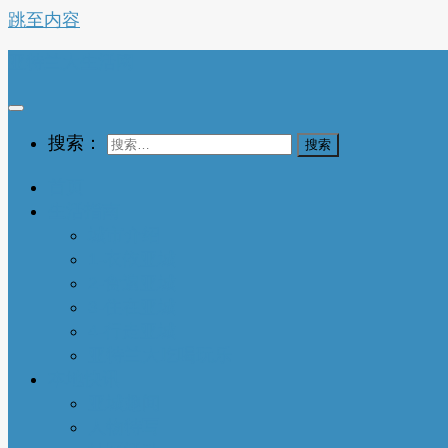
跳至内容
亚特兰大生活网
搜索：
首页
生活指南
城市介绍
1-衣依亚城
2-食遍亚城
3-住在亚城
4-行走亚城
亚特兰大吃喝玩乐
本地快讯
亚城趣闻
人物特写