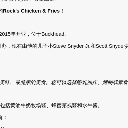
的
Rock's Chicken & Fries
！
于2015年开业，位于Buckhead。
创办，现在由他的儿子小Steve Snyder Jr.和Scott Snyd
。
美味、最健康的美食。您可以选择酪乳油炸、烤制或素食
口，包括黄油牛奶牧场酱、蜂蜜第戎酱和水牛酱。
价：