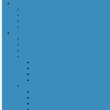
本地快讯
亚城趣闻
人物特写
社区活动
商业动态
专栏文章
亚城人物
吃货笔记
亚特兰大吃喝玩乐
地产专栏
周志明商业地产
菊子说房产
赵妍专栏
大些钱袋
亚城生活
若敏随笔
舒言静语
保险园地
荣伟专栏