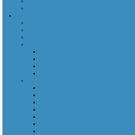
社区活动
商业动态
专栏文章
亚城人物
吃货笔记
亚特兰大吃喝玩乐
地产专栏
周志明商业地产
菊子说房产
赵妍专栏
大些钱袋
亚城生活
若敏随笔
舒言静语
保险园地
荣伟专栏
亚城花驿
Nancy 生活馆
王少山医生