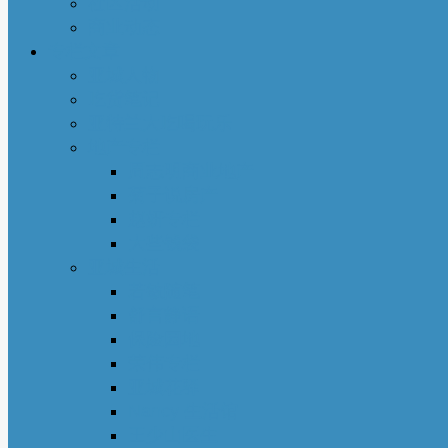
社区活动
商业动态
专栏文章
亚城人物
吃货笔记
亚特兰大吃喝玩乐
地产专栏
周志明商业地产
菊子说房产
赵妍专栏
大些钱袋
亚城生活
若敏随笔
舒言静语
保险园地
荣伟专栏
亚城花驿
Nancy 生活馆
王少山医生