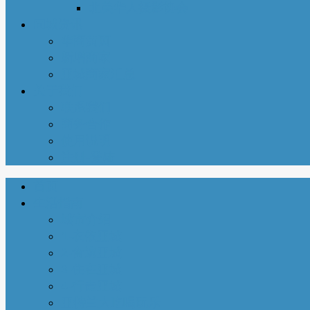
北美华人摄影协会
同城资讯
华商黄页
新增商家
亚城商家汇总
关于我们
联系我们
商务合作
使用说明
注册-登陆
首页
生活指南
城市介绍
1-衣依亚城
2-食遍亚城
3-住在亚城
4-行走亚城
亚特兰大吃喝玩乐