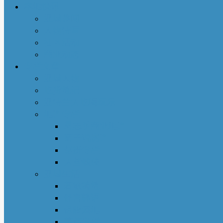
本地快讯
亚城趣闻
人物特写
社区活动
商业动态
专栏文章
亚城人物
吃货笔记
亚特兰大吃喝玩乐
地产专栏
周志明商业地产
菊子说房产
赵妍专栏
大些钱袋
亚城生活
若敏随笔
舒言静语
保险园地
荣伟专栏