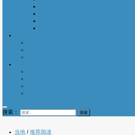
亚城花驿
Nancy 生活馆
王少山医生
北美华人摄影协会
同城资讯
华商黄页
新增商家
亚城商家汇总
关于我们
联系我们
商务合作
使用说明
注册-登陆
搜索：
当地
/
推荐阅读