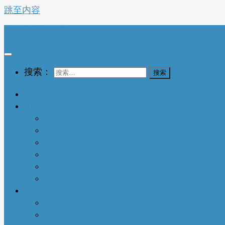
跳至内容
亚特兰大生活网
搜索：
首页
生活指南
城市介绍
1-衣依亚城
2-食遍亚城
3-住在亚城
4-行走亚城
亚特兰大吃喝玩乐
本地快讯
亚城趣闻
人物特写