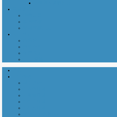
北美华人摄影协会
同城资讯
华商黄页
新增商家
亚城商家汇总
关于我们
联系我们
商务合作
使用说明
注册-登陆
首页
生活指南
城市介绍
1-衣依亚城
2-食遍亚城
3-住在亚城
4-行走亚城
亚特兰大吃喝玩乐