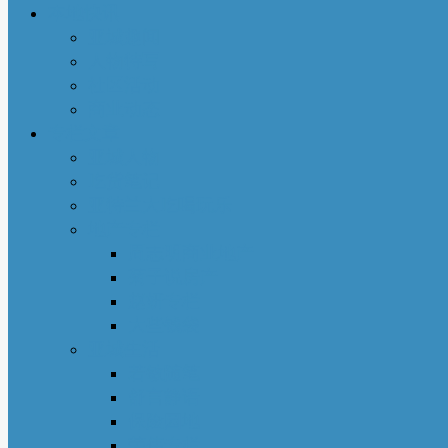
本地快讯
亚城趣闻
人物特写
社区活动
商业动态
专栏文章
亚城人物
吃货笔记
亚特兰大吃喝玩乐
地产专栏
周志明商业地产
菊子说房产
赵妍专栏
大些钱袋
亚城生活
若敏随笔
舒言静语
保险园地
荣伟专栏