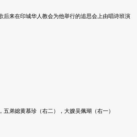
歌后来在印城华人教会为他举行的追思会上由唱诗班演
，五弟媳黄慕珍（右二）
，大嫂吴佩瑚（右一）