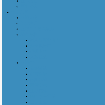
社区活动
商业动态
专栏文章
亚城人物
吃货笔记
亚特兰大吃喝玩乐
地产专栏
周志明商业地产
菊子说房产
赵妍专栏
大些钱袋
亚城生活
若敏随笔
舒言静语
保险园地
荣伟专栏
亚城花驿
Nancy 生活馆
王少山医生