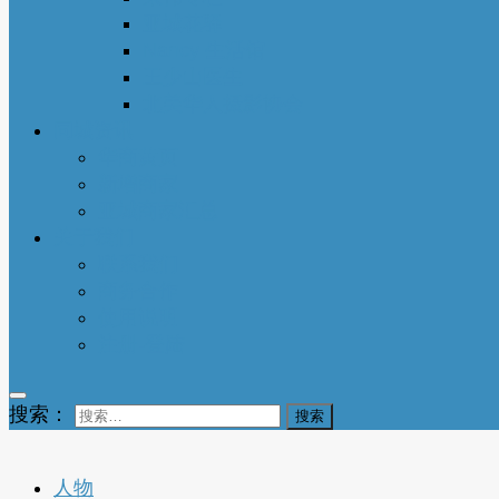
亚城花驿
Nancy 生活馆
王少山医生
北美华人摄影协会
同城资讯
华商黄页
新增商家
亚城商家汇总
关于我们
联系我们
商务合作
使用说明
注册-登陆
搜索：
人物