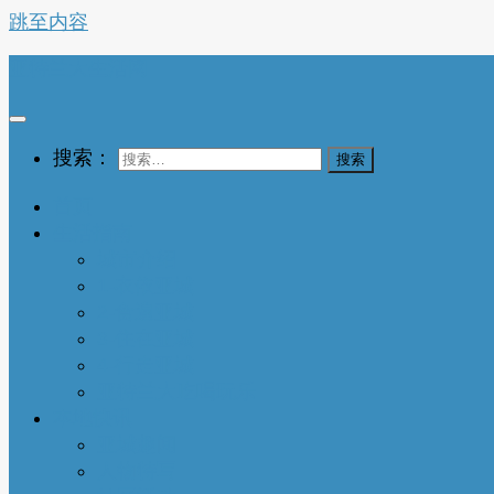
跳至内容
亚特兰大生活网
搜索：
首页
生活指南
城市介绍
1-衣依亚城
2-食遍亚城
3-住在亚城
4-行走亚城
亚特兰大吃喝玩乐
本地快讯
亚城趣闻
人物特写