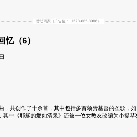
赞助商家（广告位：+1678-685-8086）
回忆（6）
5日
歌曲，共创作了十余首，
其中包括多首颂赞基督的圣歌，如
，其中《
耶稣的爱如清泉》还被一位女教友改编为小提琴