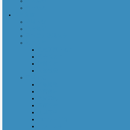
社区活动
商业动态
专栏文章
亚城人物
吃货笔记
亚特兰大吃喝玩乐
地产专栏
周志明商业地产
菊子说房产
赵妍专栏
大些钱袋
亚城生活
若敏随笔
舒言静语
保险园地
荣伟专栏
亚城花驿
Nancy 生活馆
王少山医生