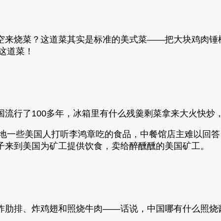
空来烧菜？这道菜其实是标准的美式菜——把大块鸡肉锤
过这道菜！
国流行了100多年，冰箱里有什么残羹剩菜拿来大火快炒
当地一些美国人打听李鸿章吃的食品，中餐馆店主难以回答，
子来到美国为矿工提供饮食，卖给醉醺醺的美国矿工。
炸肋排、炸鸡翅和照烧牛肉——话说，中国哪有什么照烧