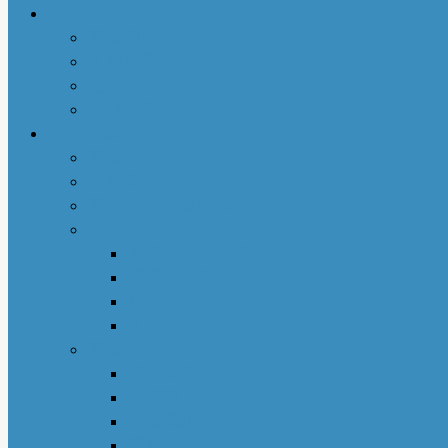
本地快讯
亚城趣闻
人物特写
社区活动
商业动态
专栏文章
亚城人物
吃货笔记
亚特兰大吃喝玩乐
地产专栏
周志明商业地产
菊子说房产
赵妍专栏
大些钱袋
亚城生活
若敏随笔
舒言静语
保险园地
荣伟专栏