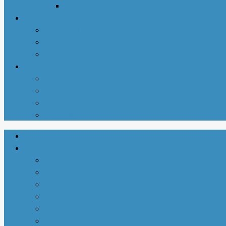
北美华人摄影协会
同城资讯
华商黄页
新增商家
亚城商家汇总
关于我们
联系我们
商务合作
使用说明
注册-登陆
首页
生活指南
城市介绍
1-衣依亚城
2-食遍亚城
3-住在亚城
4-行走亚城
亚特兰大吃喝玩乐