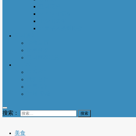
亚城花驿
Nancy 生活馆
王少山医生
北美华人摄影协会
同城资讯
华商黄页
新增商家
亚城商家汇总
关于我们
联系我们
商务合作
使用说明
注册-登陆
搜索：
美食