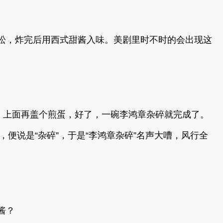
松，炸完后用西式甜酱入味。美剧里时不时的会出现这
，上面再盖个煎蛋，好了，一碗李鸿章杂碎就完成了。
便说是“杂碎”，于是“李鸿章杂碎”名声大嘈，风行全
酱？