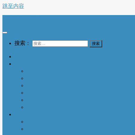
跳至内容
亚特兰大生活网
搜索：
首页
生活指南
城市介绍
1-衣依亚城
2-食遍亚城
3-住在亚城
4-行走亚城
亚特兰大吃喝玩乐
本地快讯
亚城趣闻
人物特写