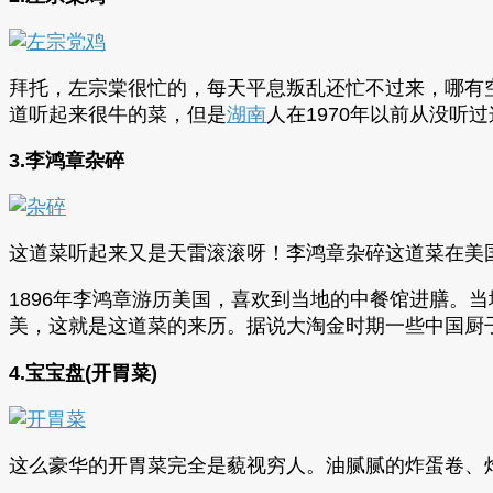
拜托，左宗棠很忙的，每天平息叛乱还忙不过来，哪有
道听起来很牛的菜，但是
湖南
人在1970年以前从没听
3.李鸿章杂碎
这道菜听起来又是天雷滚滚呀！李鸿章杂碎这道菜在美
1896年李鸿章游历美国，喜欢到当地的中餐馆进膳。
美，这就是这道菜的来历。据说大淘金时期一些中国厨
4.宝宝盘(开胃菜)
这么豪华的开胃菜完全是藐视穷人。油腻腻的炸蛋卷、