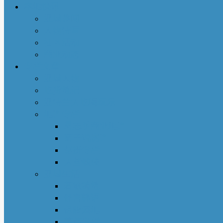
本地快讯
亚城趣闻
人物特写
社区活动
商业动态
专栏文章
亚城人物
吃货笔记
亚特兰大吃喝玩乐
地产专栏
周志明商业地产
菊子说房产
赵妍专栏
大些钱袋
亚城生活
若敏随笔
舒言静语
保险园地
荣伟专栏