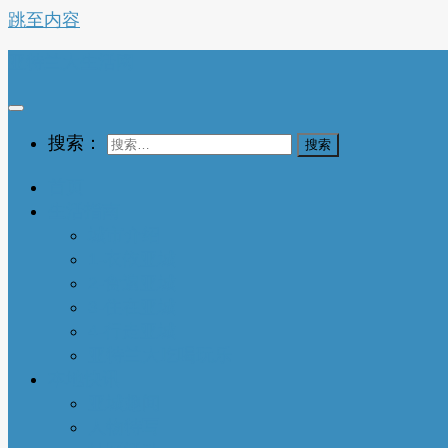
跳至内容
亚特兰大生活网
搜索：
首页
生活指南
城市介绍
1-衣依亚城
2-食遍亚城
3-住在亚城
4-行走亚城
亚特兰大吃喝玩乐
本地快讯
亚城趣闻
人物特写