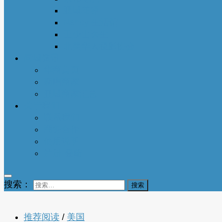
亚城花驿
Nancy 生活馆
王少山医生
北美华人摄影协会
同城资讯
华商黄页
新增商家
亚城商家汇总
关于我们
联系我们
商务合作
使用说明
注册-登陆
搜索：
推荐阅读
/
美国