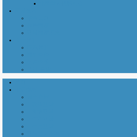
北美华人摄影协会
同城资讯
华商黄页
新增商家
亚城商家汇总
关于我们
联系我们
商务合作
使用说明
注册-登陆
首页
生活指南
城市介绍
1-衣依亚城
2-食遍亚城
3-住在亚城
4-行走亚城
亚特兰大吃喝玩乐