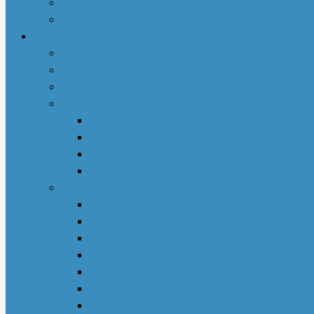
社区活动
商业动态
专栏文章
亚城人物
吃货笔记
亚特兰大吃喝玩乐
地产专栏
周志明商业地产
菊子说房产
赵妍专栏
大些钱袋
亚城生活
若敏随笔
舒言静语
保险园地
荣伟专栏
亚城花驿
Nancy 生活馆
王少山医生