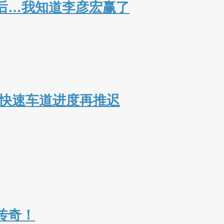
词后…我知道李彦宏赢了
8亿快速车道进度再推迟
传奇！