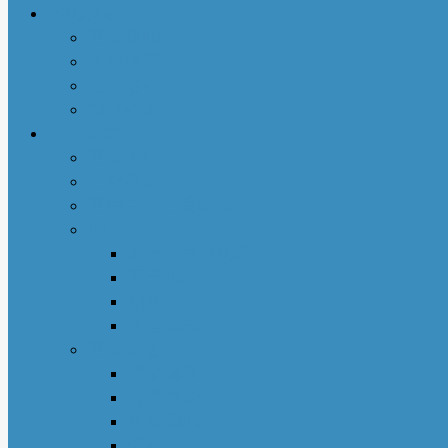
本地快讯
亚城趣闻
人物特写
社区活动
商业动态
专栏文章
亚城人物
吃货笔记
亚特兰大吃喝玩乐
地产专栏
周志明商业地产
菊子说房产
赵妍专栏
大些钱袋
亚城生活
若敏随笔
舒言静语
保险园地
荣伟专栏