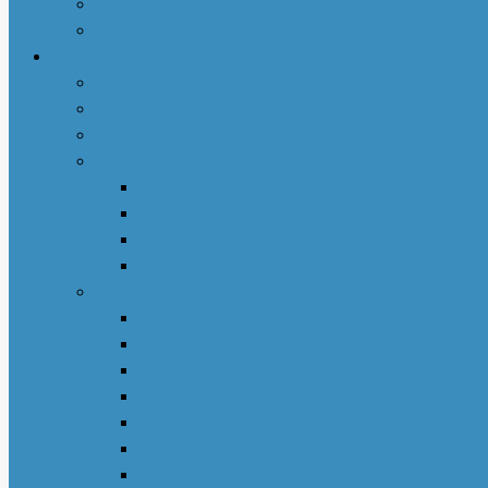
社区活动
商业动态
专栏文章
亚城人物
吃货笔记
亚特兰大吃喝玩乐
地产专栏
周志明商业地产
菊子说房产
赵妍专栏
大些钱袋
亚城生活
若敏随笔
舒言静语
保险园地
荣伟专栏
亚城花驿
Nancy 生活馆
王少山医生