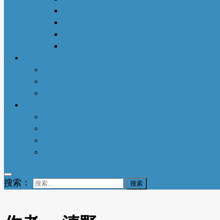
亚城花驿
Nancy 生活馆
王少山医生
北美华人摄影协会
同城资讯
华商黄页
新增商家
亚城商家汇总
关于我们
联系我们
商务合作
使用说明
注册-登陆
搜索：