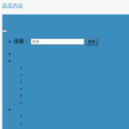
跳至内容
亚特兰大生活网
搜索：
首页
生活指南
城市介绍
1-衣依亚城
2-食遍亚城
3-住在亚城
4-行走亚城
亚特兰大吃喝玩乐
本地快讯
亚城趣闻
人物特写