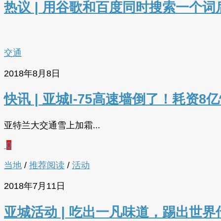
热议 | 用谷歌和百度同时搜索一个
交通
2018年8月8日
快讯 | 亚城I-75高速墙倒了！耗资
亚特兰大交通雪上加霜...
0
当地
/
推荐阅读
/
活动
2018年7月11日
亚城活动 | 吃出一凡味道，踢出世界