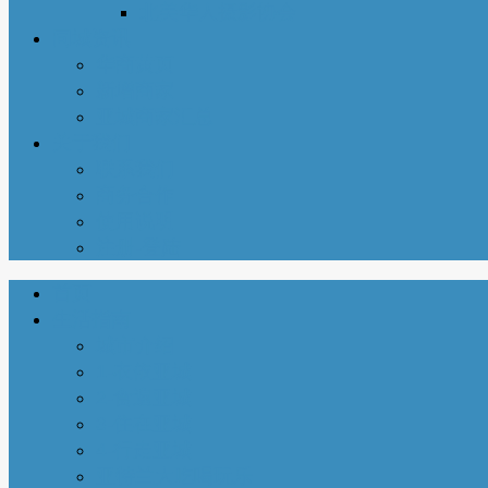
北美华人摄影协会
同城资讯
华商黄页
新增商家
亚城商家汇总
关于我们
联系我们
商务合作
使用说明
注册-登陆
首页
生活指南
城市介绍
1-衣依亚城
2-食遍亚城
3-住在亚城
4-行走亚城
亚特兰大吃喝玩乐