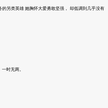
务的另类英雄 她胸怀大爱勇敢坚强， 却低调到几乎没有
影，一时无两。