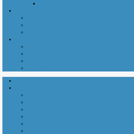
北美华人摄影协会
同城资讯
华商黄页
新增商家
亚城商家汇总
关于我们
联系我们
商务合作
使用说明
注册-登陆
首页
生活指南
城市介绍
1-衣依亚城
2-食遍亚城
3-住在亚城
4-行走亚城
亚特兰大吃喝玩乐