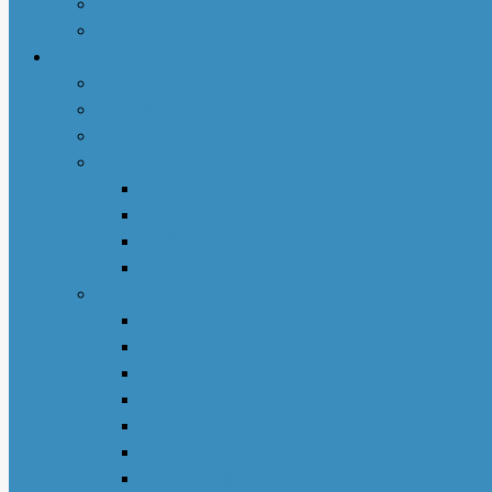
社区活动
商业动态
专栏文章
亚城人物
吃货笔记
亚特兰大吃喝玩乐
地产专栏
周志明商业地产
菊子说房产
赵妍专栏
大些钱袋
亚城生活
若敏随笔
舒言静语
保险园地
荣伟专栏
亚城花驿
Nancy 生活馆
王少山医生