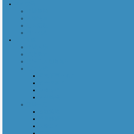
本地快讯
亚城趣闻
人物特写
社区活动
商业动态
专栏文章
亚城人物
吃货笔记
亚特兰大吃喝玩乐
地产专栏
周志明商业地产
菊子说房产
赵妍专栏
大些钱袋
亚城生活
若敏随笔
舒言静语
保险园地
荣伟专栏