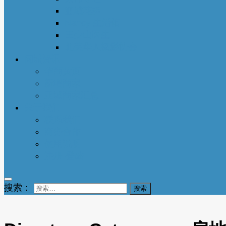
亚城花驿
Nancy 生活馆
王少山医生
北美华人摄影协会
同城资讯
华商黄页
新增商家
亚城商家汇总
关于我们
联系我们
商务合作
使用说明
注册-登陆
搜索：