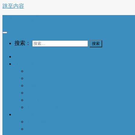
跳至内容
亚特兰大生活网
搜索：
首页
生活指南
城市介绍
1-衣依亚城
2-食遍亚城
3-住在亚城
4-行走亚城
亚特兰大吃喝玩乐
本地快讯
亚城趣闻
人物特写