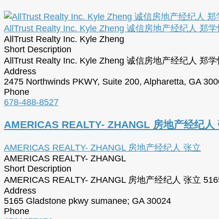
AllTrust Realty Inc. Kyle Zheng 诚信房地产经纪人 郑
AllTrust Realty Inc. Kyle Zheng
Short Description
AllTrust Realty Inc. Kyle Zheng 诚
Address
2475 Northwinds PKWY, Suite 200, Alpharetta, GA 30
Phone
678-488-8527
AMERICAS REALTY- ZHANGL 房地产经纪人
AMERICAS REALTY- ZHANGL 房地产经纪人 张立
AMERICAS REALTY- ZHANGL
Short Description
AMERICAS REALTY- ZHANGL 房地产经纪人 张立 5165 Gla
Address
5165 Gladstone pkwy sumanee; GA 30024
Phone