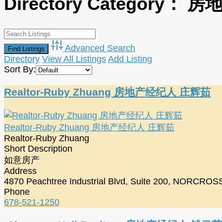
Directory Category：
房
Advanced Search
Directory
View All Listings
Add Listing
Sort By:
Realtor-Ruby Zhuang 房地产经纪人 庄辉茹
Realtor-Ruby Zhuang 房地产经纪人 庄辉茹
Realtor-Ruby Zhuang
Short Description
如意房产
Address
4870 Peachtree Industrial Blvd, Suite 200, NORCROS
Phone
678-521-1250