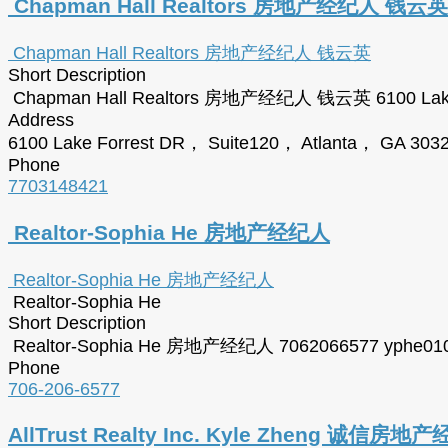
Chapman Hall Realtors 房地产经纪人 钱云英
Chapman Hall Realtors 房地产经纪人 钱云英
Short Description
Chapman Hall Realtors 房地产经纪人 钱云英 6100 Lake F
Address
6100 Lake Forrest DR， Suite120， Atlanta， GA 303
Phone
7703148421
Realtor-Sophia He 房地产经纪人
Realtor-Sophia He 房地产经纪人
Realtor-Sophia He
Short Description
Realtor-Sophia He 房地产经纪人 7062066577 yphe01
Phone
706-206-6577
AllTrust Realty Inc. Kyle Zheng 诚信