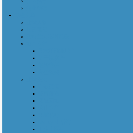
社区活动
商业动态
专栏文章
亚城人物
吃货笔记
亚特兰大吃喝玩乐
地产专栏
周志明商业地产
菊子说房产
赵妍专栏
大些钱袋
亚城生活
若敏随笔
舒言静语
保险园地
荣伟专栏
亚城花驿
Nancy 生活馆
王少山医生