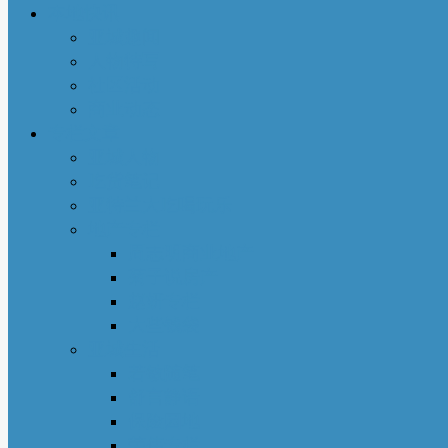
本地快讯
亚城趣闻
人物特写
社区活动
商业动态
专栏文章
亚城人物
吃货笔记
亚特兰大吃喝玩乐
地产专栏
周志明商业地产
菊子说房产
赵妍专栏
大些钱袋
亚城生活
若敏随笔
舒言静语
保险园地
荣伟专栏