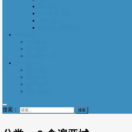
亚城花驿
Nancy 生活馆
王少山医生
北美华人摄影协会
同城资讯
华商黄页
新增商家
亚城商家汇总
关于我们
联系我们
商务合作
使用说明
注册-登陆
搜索：