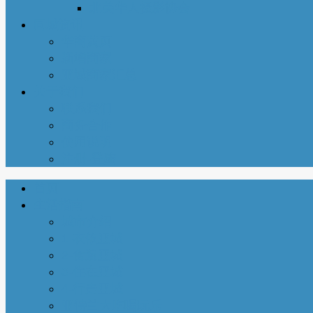
北美华人摄影协会
同城资讯
华商黄页
新增商家
亚城商家汇总
关于我们
联系我们
商务合作
使用说明
注册-登陆
首页
生活指南
城市介绍
1-衣依亚城
2-食遍亚城
3-住在亚城
4-行走亚城
亚特兰大吃喝玩乐