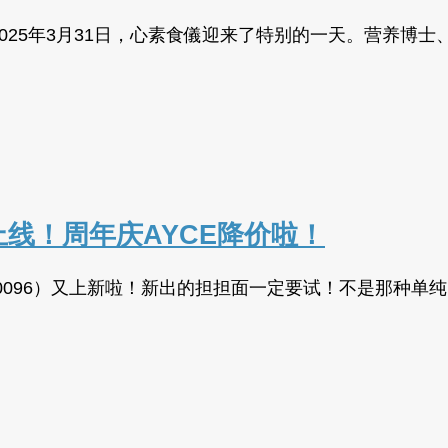
2025年3月31日，心素食儀迎来了特别的一天。营养博
线！周年庆AYCE降价啦！
 Duluth, GA 30096）又上新啦！新出的担担面一定要