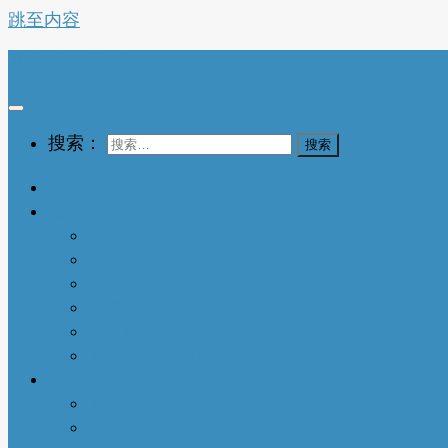
跳至内容
亚特兰大生活网
搜索：
首页
生活指南
城市介绍
1-衣依亚城
2-食遍亚城
3-住在亚城
4-行走亚城
亚特兰大吃喝玩乐
本地快讯
亚城趣闻
人物特写