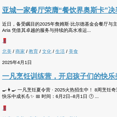
亚城一家餐厅荣膺“餐饮界奥斯卡”
近日，备受瞩目的2025年詹姆斯·比尔德基金会餐厅与主厨奖（Jam
Aria 凭借其卓越的服务与持续的高水准运...
0
北美
/
商家
/
教育
/
文化
/
生活
/
美食
2025年4月1日
一凡烹饪训练营，开启孩子们的快乐
🍳👩‍🍳 一凡烹饪夏令营 · 2025火热招生中！
快乐中成长💪✨ 📅 时间：6月2日–8月1日 🕑 ...
0