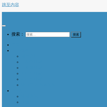
跳至内容
亚特兰大生活网
搜索：
首页
生活指南
城市介绍
1-衣依亚城
2-食遍亚城
3-住在亚城
4-行走亚城
亚特兰大吃喝玩乐
本地快讯
亚城趣闻
人物特写