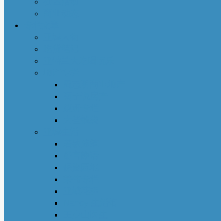
社区活动
商业动态
专栏文章
亚城人物
吃货笔记
亚特兰大吃喝玩乐
地产专栏
周志明商业地产
菊子说房产
赵妍专栏
大些钱袋
亚城生活
若敏随笔
舒言静语
保险园地
荣伟专栏
亚城花驿
Nancy 生活馆
王少山医生