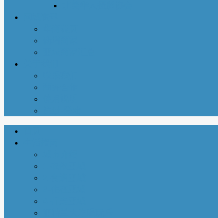
北美华人摄影协会
同城资讯
华商黄页
新增商家
亚城商家汇总
关于我们
联系我们
商务合作
使用说明
注册-登陆
首页
生活指南
城市介绍
1-衣依亚城
2-食遍亚城
3-住在亚城
4-行走亚城
亚特兰大吃喝玩乐