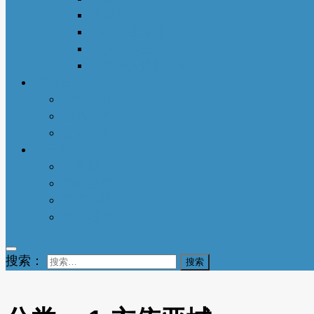
亚城花驿
Nancy 生活馆
王少山医生
北美华人摄影协会
同城资讯
华商黄页
新增商家
亚城商家汇总
关于我们
联系我们
商务合作
使用说明
注册-登陆
搜索：