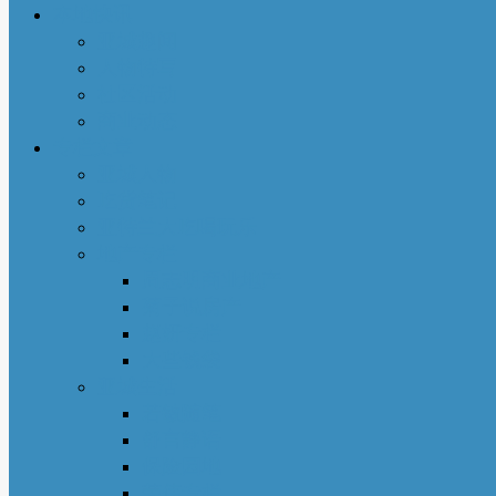
本地快讯
亚城趣闻
人物特写
社区活动
商业动态
专栏文章
亚城人物
吃货笔记
亚特兰大吃喝玩乐
地产专栏
周志明商业地产
菊子说房产
赵妍专栏
大些钱袋
亚城生活
若敏随笔
舒言静语
保险园地
荣伟专栏