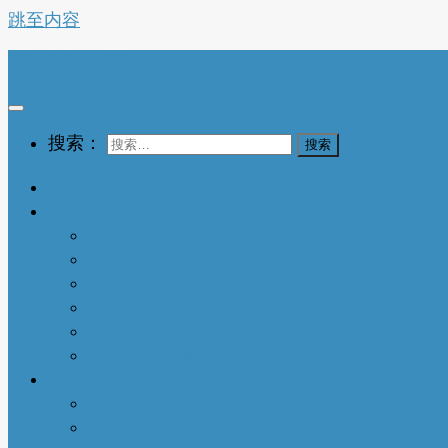
跳至内容
亚特兰大生活网
搜索：
首页
生活指南
城市介绍
1-衣依亚城
2-食遍亚城
3-住在亚城
4-行走亚城
亚特兰大吃喝玩乐
本地快讯
亚城趣闻
人物特写