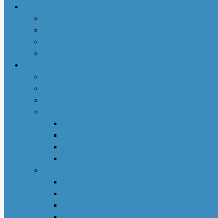
本地快讯
亚城趣闻
人物特写
社区活动
商业动态
专栏文章
亚城人物
吃货笔记
亚特兰大吃喝玩乐
地产专栏
周志明商业地产
菊子说房产
赵妍专栏
大些钱袋
亚城生活
若敏随笔
舒言静语
保险园地
荣伟专栏