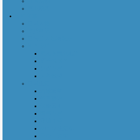
社区活动
商业动态
专栏文章
亚城人物
吃货笔记
亚特兰大吃喝玩乐
地产专栏
周志明商业地产
菊子说房产
赵妍专栏
大些钱袋
亚城生活
若敏随笔
舒言静语
保险园地
荣伟专栏
亚城花驿
Nancy 生活馆
王少山医生