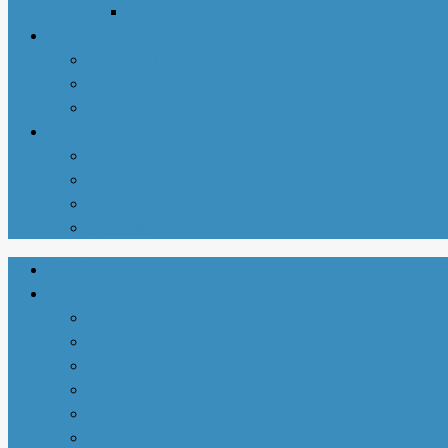
北美华人摄影协会
同城资讯
华商黄页
新增商家
亚城商家汇总
关于我们
联系我们
商务合作
使用说明
注册-登陆
首页
生活指南
城市介绍
1-衣依亚城
2-食遍亚城
3-住在亚城
4-行走亚城
亚特兰大吃喝玩乐