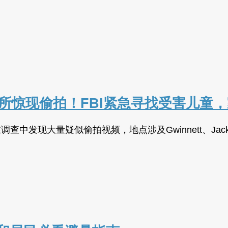
、公园厕所惊现偷拍！FBI紧急寻找受害儿
发现大量疑似偷拍视频，地点涉及Gwinnett、Jackso