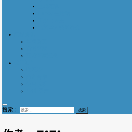
亚城花驿
Nancy 生活馆
王少山医生
北美华人摄影协会
同城资讯
华商黄页
新增商家
亚城商家汇总
关于我们
联系我们
商务合作
使用说明
注册-登陆
搜索：